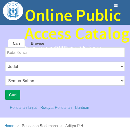
Online Public
Access Catalog
Cari
Browse
Perpustakaan SMP Negeri 2 Kalipuro
Pencarian lanjut
-
Riwayat Pencarian
-
Bantuan
Home
Pencarian Sederhana
Aditya P.H