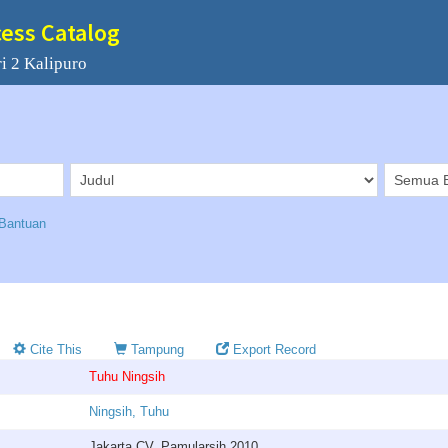
cess Catalog
i 2 Kalipuro
Bantuan
Cite This
Tampung
Export Record
Tuhu Ningsih
Ningsih, Tuhu
Jakarta CV. Pamularsih 2010