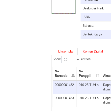
Deskripsi Fisik
ISBN
Bahasa
Bentuk Karya
Eksemplar
Konten Digital
Show
entries
No
No.
Barcode
Panggil
Akse
00000001482
910.25 TUH a
Dapa
dipin
00000001483
910.25 TUH a
Dapa
dipin