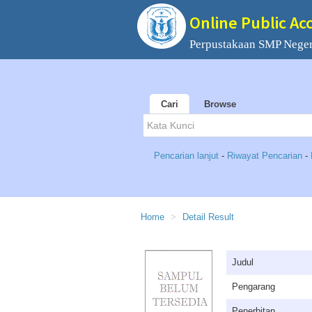
Online Public Ac
Perpustakaan SMP Neger
Cari
Browse
Pencarian lanjut
-
Riwayat Pencarian
-
Home
Detail Result
Judul
Pengarang
Penerbitan