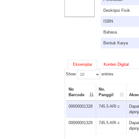
Deskripsi Fisik
ISBN
Bahasa
Bentuk Karya
Eksemplar
Konten Digital
Show
entries
No
No.
Barcode
Panggil
Akse
00000001328
745.5 ARI c
Dapa
dipin
00000001329
745.5 ARI c
Dapa
dipin