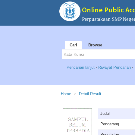
Online Public Ac
Perpustakaan SMP Neger
Cari
Browse
Pencarian lanjut
-
Riwayat Pencarian
-
Home
Detail Result
Judul
Pengarang
Penerbitan