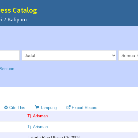
cess Catalog
i 2 Kalipuro
Bantuan
Cite This
Tampung
Export Record
Tj. Arisman
Tj. Arisman
Jakarta Rian Utama CV 2008