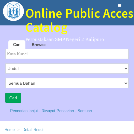
Online Public Acces
Catalog
Perpustakaan SMP Negeri 2 Kalipuro
Cari
Browse
Pencarian lanjut
-
Riwayat Pencarian
-
Bantuan
Home
Detail Result