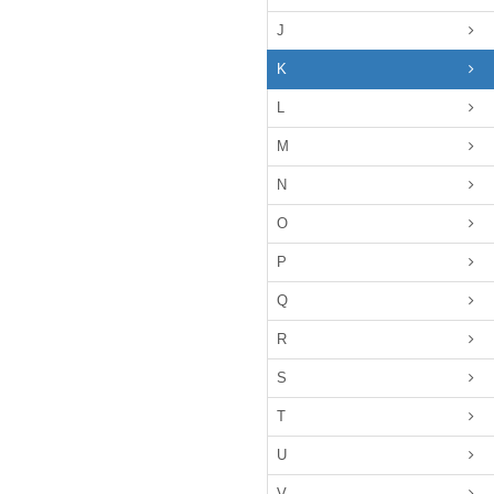
J
K
L
M
N
O
P
Q
R
S
T
U
V