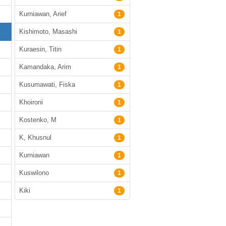
Kurniawan, Arief
1
Kishimoto, Masashi
1
Kuraesin, Titin
1
Kamandaka, Arim
1
Kusumawati, Fiska
1
Khoironi
1
Kostenko, M
1
K, Khusnul
1
Kurniawan
1
Kuswilono
1
Kiki
1