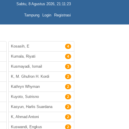
Sabtu, 8 Agustus 2026, 21:11:23
Tampung
Login
Registrasi
Kosasih, E
4
Kumala, Riyati
4
Kusmayadi, Ismail
3
K, M. Ghufron H. Kordi
2
Kathryn Whyman
2
Kuyoto, Sutrisno
2
Kasyun, Harlis Suardana
2
K, Ahmad Antoni
2
Kuswandi, Engkus
2