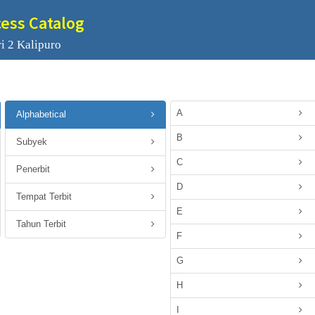
cess Catalog
i 2 Kalipuro
A
Alphabetical
B
Subyek
C
Penerbit
D
Tempat Terbit
E
Tahun Terbit
F
G
H
I