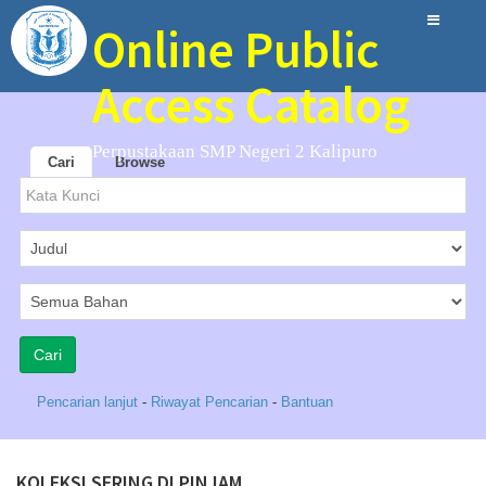
Online Public
Access Catalog
Perpustakaan SMP Negeri 2 Kalipuro
Cari
Browse
Pencarian lanjut
-
Riwayat Pencarian
-
Bantuan
KOLEKSI SERING DI PINJAM