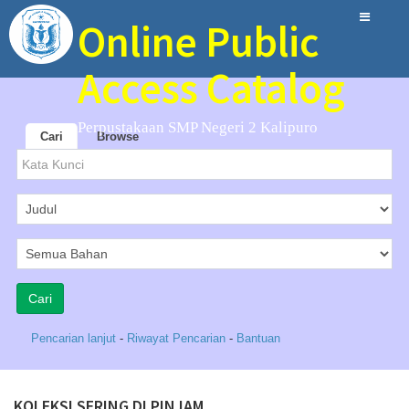
Online Public
Access Catalog
Perpustakaan SMP Negeri 2 Kalipuro
Cari
Browse
Pencarian lanjut
-
Riwayat Pencarian
-
Bantuan
KOLEKSI SERING DI PINJAM