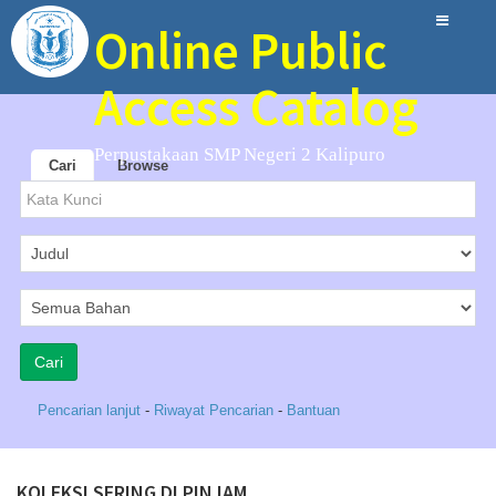
Online Public
Access Catalog
Perpustakaan SMP Negeri 2 Kalipuro
Cari
Browse
Pencarian lanjut
-
Riwayat Pencarian
-
Bantuan
KOLEKSI SERING DI PINJAM