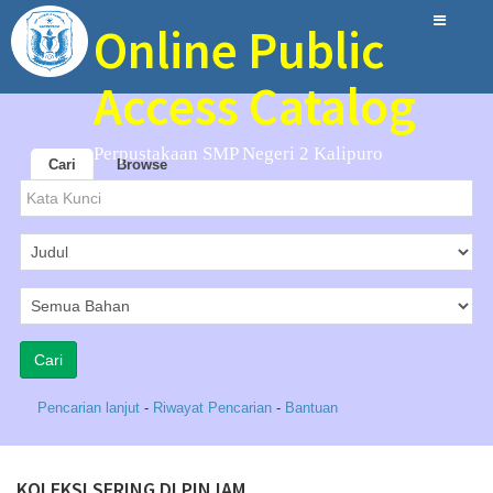
Online Public
Access Catalog
Perpustakaan SMP Negeri 2 Kalipuro
Cari
Browse
Pencarian lanjut
-
Riwayat Pencarian
-
Bantuan
KOLEKSI SERING DI PINJAM