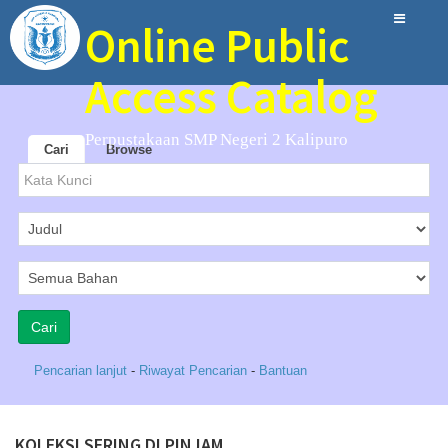
Online Public
Access Catalog
Perpustakaan SMP Negeri 2 Kalipuro
Cari
Browse
Pencarian lanjut
-
Riwayat Pencarian
-
Bantuan
KOLEKSI SERING DI PINJAM