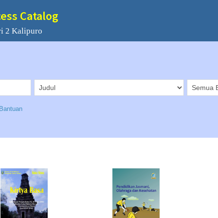
cess Catalog
i 2 Kalipuro
Bantuan