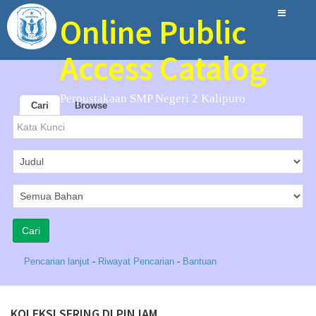
Online Public
Access Catalog
Perpustakaan SMP Negeri 2 Kalipuro
Cari
Browse
Pencarian lanjut
-
Riwayat Pencarian
-
Bantuan
KOLEKSI SERING DI PINJAM